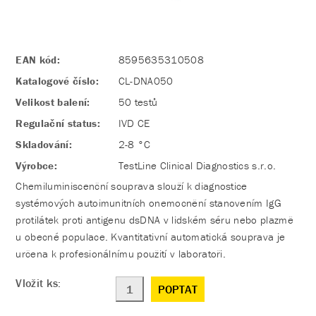
EAN kód:
8595635310508
Katalogové číslo:
CL-DNA050
Velikost balení:
50 testů
Regulační status:
IVD CE
Skladování:
2-8 °C
Výrobce:
TestLine Clinical Diagnostics s.r.o.
Chemiluminiscenční souprava slouží k diagnostice
systémových autoimunitních onemocnění stanovením IgG
protilátek proti antigenu dsDNA v lidském séru nebo plazmě
u obecné populace. Kvantitativní automatická souprava je
určena k profesionálnímu použití v laboratoři.
Vložit ks:
POPTAT