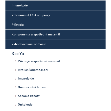
Imunologie
Veterinární ELISA soupravy
Přístroje
Komponenty a spotřební materiál
Vyhodnocovací software
KleeYa
Přístroje a spotřební materiál
Infekční onemocnění
Imunologie
Onemocnění ledvin
Sepse a záněty
Onkologie