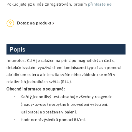
Pokud jste již u nás zaregistrován, prosím
přihlaste se
Dotaz na produkt
Popis
Imunotest CLIA je založen na principu magnetických částic,
detekční systém využívá chemiluminiscenci typu flash pomocí
akridinium esteru a intenzita světelného záblesku se měří v
relativních jednotkách světla (RLU).
Obecné informace o soupravě:
·
Každý jednotlivý test obsahuje všechny reagencie
(ready-to-use) nezbytné k provedení vyšetření.
·
Kalibrace je obsažena v balení.
·
Hodnocení výsledků pomocí IU/ml.