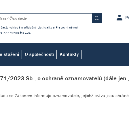
P
 šarže vyhledáte příslušný List kvality a Pracovní návod.
 pro KFR vyhledáte
ZDE
e stažení
O společnosti
Kontakty
71/2023 Sb., o ochraně oznamovatelů (dále jen 
souladu se Zákonem informuje oznamovatele, jejichž práva jsou chrá