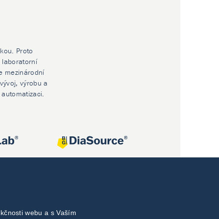
ikou. Proto
 laboratorní
e mezinárodní
vývoj, výrobu a
í automatizaci.
nkčnosti webu a s Vaším