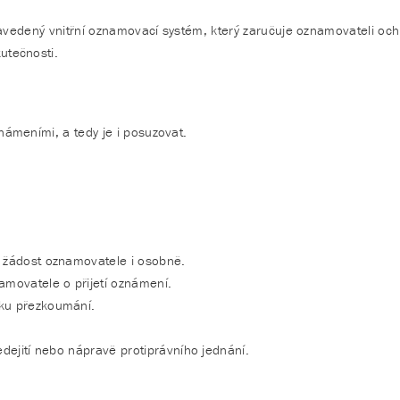
 zavedený vnitřní oznamovací systém, který zaručuje oznamovateli oc
utečnosti.
ámeními, a tedy je i posuzovat.
 žádost oznamovatele i osobně.
movatele o přijetí oznámení.
ku přezkoumání.
dejití nebo nápravě protiprávního jednání.