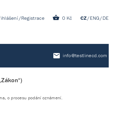
řihlášení
Registrace
0 Kč
CZ
ENG
DE
info@testlinecd.com
„Zákon“)
něna, o procesu podání oznámení.