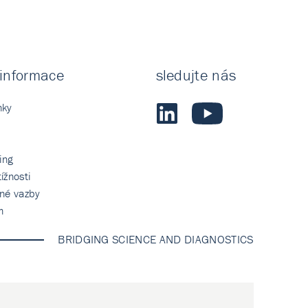
 informace
sledujte nás
nky
ing
ížnosti
tné vazby
m
BRIDGING SCIENCE AND DIAGNOSTICS