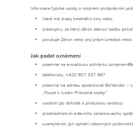
Informace fyzické osoby o možném protiprávním jedn
které má znaky trestného činu nebo
přestupku, za který zákon stanoví sazbu pokut
porušuje Zákon nebo jiný právní předpis nebo
Jak podat oznámení
písemně na e-mailovou schránku oznameni@t
telefonicky: +420 607 337 667
písemně na adresu společnosti BioVendor – L
„Pouze k rukám Příslušné osoby“
osobně (po dohodě s příslušnou osobou)
prostřednictvím externího oznamovacího systé
uveřejněním (při splnění zákonných podmínek