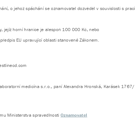
ání, o jehož spáchání se oznamovatel dozvěděl v souvislosti s prac
y, jejíž horní hranice je alespoň 100 000 Kč, nebo
 předpis EU upravující oblasti stanovené Zákonem.
estlinecd.com
aboratorní medicína s.r.o., paní Alexandra Hronská, Karásek 1767/
mu Ministerstva spravedlnosti
Oznamovatel
)