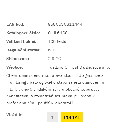
EAN kód:
8595635311444
Katalogové číslo:
CL-IL6100
Velikost balení:
100 testů
Regulační status:
IVD CE
Skladování:
2-8 °C
Výrobce:
TestLine Clinical Diagnostics s.r.o.
Chemiluminiscenční souprava slouží k diagnostice a
monitoringu patologického stavu zánětu stanovením
interleukinu-6 v lidském séru u obecné populace.
Kvantitativní automatická souprava je určena k
profesionálnímu použití v laboratoři.
Vložit ks:
POPTAT