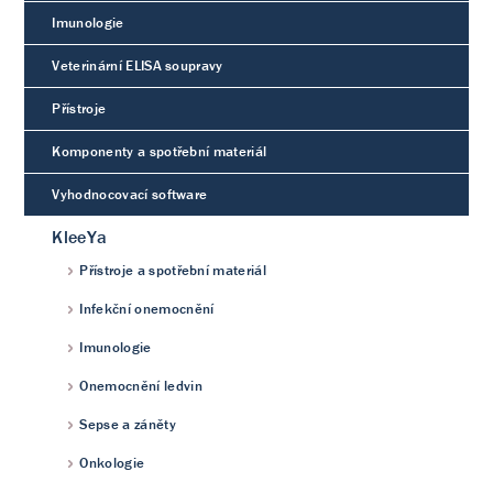
Imunologie
Veterinární ELISA soupravy
Přístroje
Komponenty a spotřební materiál
Vyhodnocovací software
KleeYa
Přístroje a spotřební materiál
Infekční onemocnění
Imunologie
Onemocnění ledvin
Sepse a záněty
Onkologie