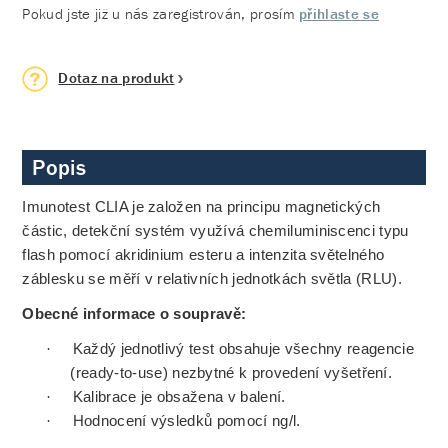
Pokud jste již u nás zaregistrován, prosím
přihlaste se
Dotaz na produkt
Popis
Imunotest CLIA je založen na principu magnetických
částic, detekční systém využívá chemiluminiscenci typu
flash pomocí akridinium esteru a intenzita světelného
záblesku se měří v relativních jednotkách světla (RLU).
Obecné informace o soupravě:
·
Každý jednotlivý test obsahuje všechny reagencie
(ready-to-use) nezbytné k provedení vyšetření.
·
Kalibrace je obsažena v balení.
·
Hodnocení výsledků pomocí ng/l.