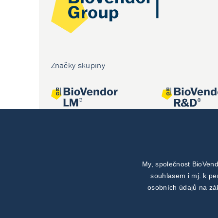
Značky skupiny
My, společnost BioVend
Společné projekty
souhlasem i mj. k p
osobních údajů na zá