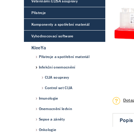
Veterinární ELISA soupravy
Přístroje
Komponenty a spotřební materiál
Vyhodnocovací software
KleeYa
Přístroje a spotřební materiál
Infekční onemocnění
CLIA soupravy
Control set CLIA
Imunologie
Dota
Onemocnění ledvin
Popis
Sepse a záněty
Onkologie