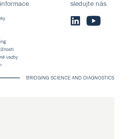
 informace
sledujte nás
nky
ing
ížnosti
tné vazby
m
BRIDGING SCIENCE AND DIAGNOSTICS