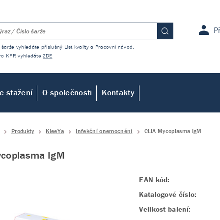
P
 šarže vyhledáte příslušný List kvality a Pracovní návod.
 pro KFR vyhledáte
ZDE
e stažení
O společnosti
Kontakty
Produkty
KleeYa
Infekční onemocnění
CLIA Mycoplasma IgM
ycoplasma IgM
EAN kód:
Katalogové číslo:
Velikost balení: