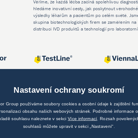
Věříme, že každá léčba začíná spolehlivou diagnost
hledáme inovativní cesty, jak poskytnout věrohodné
výsledky lékařům a pacientům po celém světě. Jsm
skupina biotechnologických firem se zaměřením na 
distribuci IVD produktů a technologií pro laboratorn
Nastavení ochrany soukromí
or Group používáme soubory cookies a osobní údaje k zajištění fu
ersonalizaci obsahu našich webových stránek. Podrobné informace o
kladě souhlasu naleznete v sekci
Více informací
. Rozsah povolenýc
souhlasů můžete upravit v sekci „Nastavení“.