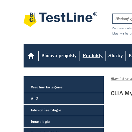
Zadáním čísla
Listy kvality
Klíčové projekty
Produkty
Služby
K
Hlavní strana
Všechny kategorie
CLIA M
A - Z
Infekční sérologie
Imunologie