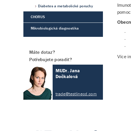
Imunot
Diabetes a metabolické poruchy
pomocí
CHORUS
Obecn
Mikrobiologická diagnostika
·
·
·
Máte dotaz?
Více i
Potřebujete poradit?
MUDr. Jana
Dočkalová
trade@testlinecd.com