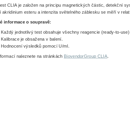
est CLIA je založen na principu magnetických částic, detekční s
 akridinium esteru a intenzita světelného záblesku se měří v rela
é informace o soupravě:
Každý jednotlivý test obsahuje všechny reagencie (ready-to-use)
Kalibrace je obsažena v balení.
Hodnocení výsledků pomocí U/ml.
nformací naleznete na stránkách
BiovendorGroup CLIA
.