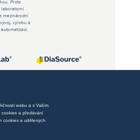
ikou. Proto
 laboratorní
e mezinárodní
vývoj, výrobu a
í automatizaci.
nkčnosti webu a s Vaším
 cookies a předávání
h cookies a udělených