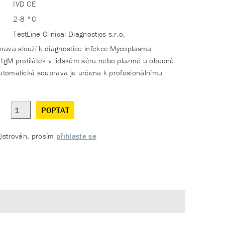
IVD CE
2-8 °C
TestLine Clinical Diagnostics s.r.o.
rava slouží k diagnostice infekce Mycoplasma
gM protilátek v lidském séru nebo plazmě u obecné
automatická souprava je určena k profesionálnímu
POPTAT
gistrován, prosím
přihlaste se