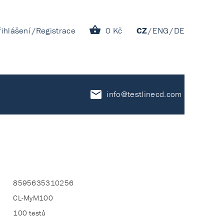
řihlášení
Registrace
0 Kč
CZ
ENG
DE
info@testlinecd.com
8595635310256
CL-MyM100
100 testů