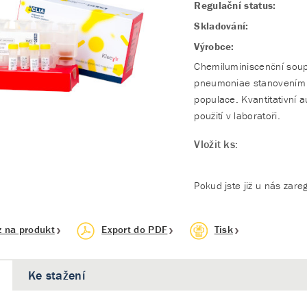
Regulační status:
Skladování:
Výrobce:
Chemiluminiscenční soup
pneumoniae stanovením I
populace. Kvantitativní 
použití v laboratoři.
Vložit ks:
Pokud jste již u nás zare
z na produkt
Export do PDF
Tisk
Ke stažení