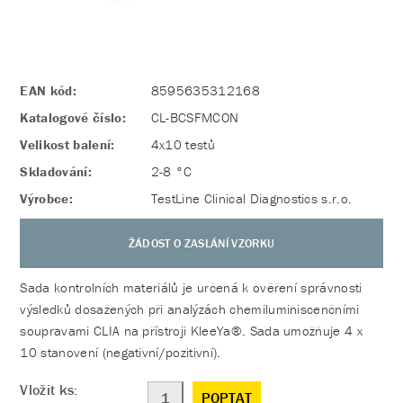
EAN kód:
8595635312168
Katalogové číslo:
CL-BCSFMCON
Velikost balení:
4x10 testů
Skladování:
2-8 °C
Výrobce:
TestLine Clinical Diagnostics s.r.o.
ŽÁDOST O ZASLÁNÍ VZORKU
Sada kontrolních materiálů je určená k ověření správnosti
výsledků dosažených při analýzách chemiluminiscenčními
soupravami CLIA na přístroji KleeYa®. Sada umožňuje 4 x
10 stanovení (negativní/pozitivní).
Vložit ks:
POPTAT