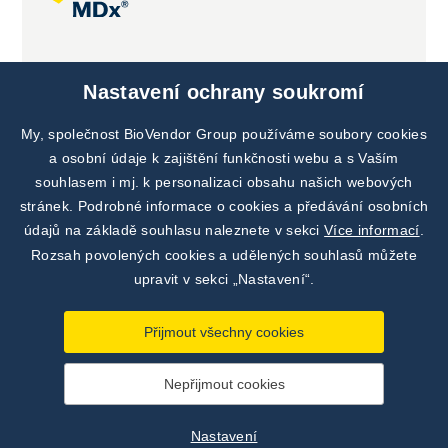
Společné projekty
Nastavení ochrany soukromí
My, společnost BioVendor Group používáme soubory cookies
a osobní údaje k zajištění funkčnosti webu a s Vaším
souhlasem i mj. k personalizaci obsahu našich webových
stránek. Podrobné informace o cookies a předávání osobních
údajů na základě souhlasu naleznete v sekci
Více informací
.
Rozsah povolených cookies a udělených souhlasů můžete
upravit v sekci „Nastavení“.
Přijmout všechny cookies
Nepřijmout cookies
©
TestLine Clinical Diagnostics s.r.o.
2026
|
Zásady
zpracování osobních údajů
|
Nastavení
Nastavení
Vytvořil
webProgress