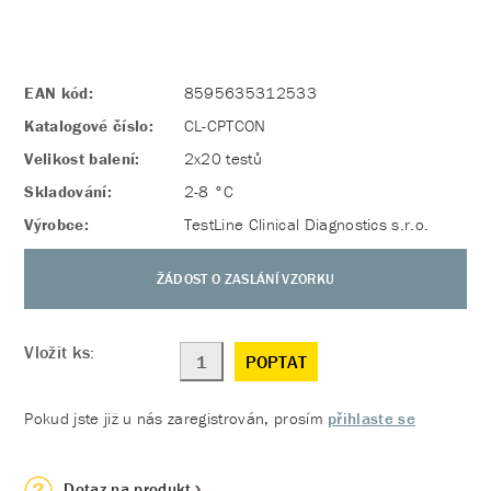
EAN kód:
8595635312533
Katalogové číslo:
CL-CPTCON
Velikost balení:
2x20 testů
Skladování:
2-8 °C
Výrobce:
TestLine Clinical Diagnostics s.r.o.
ŽÁDOST O ZASLÁNÍ VZORKU
Vložit ks:
POPTAT
Pokud jste již u nás zaregistrován, prosím
přihlaste se
Dotaz na produkt