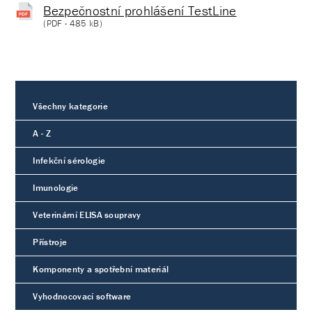
Bezpečnostní prohlášení TestLine
(
PDF
- 485 kB)
Všechny kategorie
A - Z
Infekční sérologie
Imunologie
Veterinární ELISA soupravy
Přístroje
Komponenty a spotřební materiál
Vyhodnocovací software