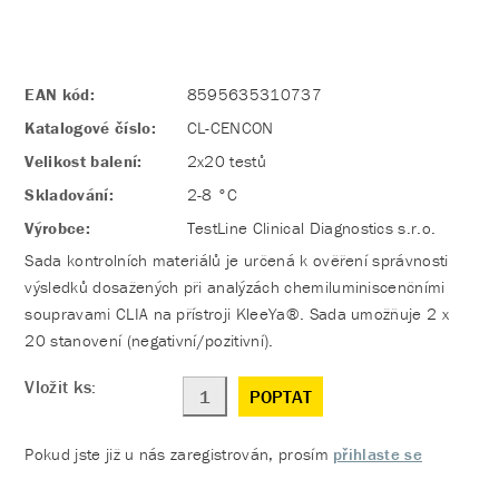
EAN kód:
8595635310737
Katalogové číslo:
CL-CENCON
Velikost balení:
2x20 testů
Skladování:
2-8 °C
Výrobce:
TestLine Clinical Diagnostics s.r.o.
Sada kontrolních materiálů je určená k ověření správnosti
výsledků dosažených při analýzách chemiluminiscenčními
soupravami CLIA na přístroji KleeYa®. Sada umožňuje 2 x
20 stanovení (negativní/pozitivní).
Vložit ks:
POPTAT
Pokud jste již u nás zaregistrován, prosím
přihlaste se