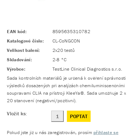
EAN kód:
8595635310782
Katalogové číslo:
CL-CoNGCON
Velikost balení:
2x20 testů
Skladování:
2-8 °C
Výrobce:
TestLine Clinical Diagnostics s.r.o.
Sada kontrolních materiálů je určená k ověření správnosti
výsledků dosažených při analýzách chemiluminiscenčními
soupravami CLIA na přístroji KleeYa®. Sada umožňuje 2 x
20 stanovení (negativní/pozitivní).
Vložit ks:
POPTAT
Pokud jste již u nás zaregistrován, prosím
přihlaste se