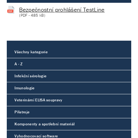
Bezpečnostní prohlášení TestLine
(
PDF
- 485 kB)
Všechny kategorie
A - Z
Infekční sérologie
Imunologie
Veterinární ELISA soupravy
Přístroje
Komponenty a spotřební materiál
Vyhodnocovací software