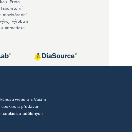
ikou. Proto
 laboratorní
e mezinárodní
vývoj, výrobu a
í automatizaci.
nkčnosti webu a s Vaším
 cookies a předávání
h cookies a udělených