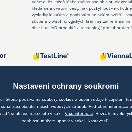
Věříme, že každá léčba začíná spolehlivou diagnost
hledáme inovativní cesty, jak poskytnout věrohodné
výsledky lékařům a pacientům po celém světě. Jsm
skupina biotechnologických firem se zaměřením na 
distribuci IVD produktů a technologií pro laboratorn
Nastavení ochrany soukromí
or Group používáme soubory cookies a osobní údaje k zajištění fu
ersonalizaci obsahu našich webových stránek. Podrobné informace o
kladě souhlasu naleznete v sekci
Více informací
. Rozsah povolenýc
souhlasů můžete upravit v sekci „Nastavení“.