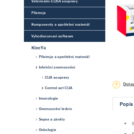
Veterinární ELISA soupravy
Přístroje
Komponenty a spotřební materiál
Vyhodnocovací software
KleeYa
Přístroje a spotřební materiál
Infekční onemocnění
CLIA soupravy
Dota
Control set CLIA
Imunologie
Popis
Onemocnění ledvin
Sepse a záněty
S
Onkologie
S