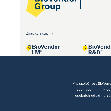
Značky skupiny
My, společnost BioVend
Společné projekty
souhlasem i mj. k p
osobních údajů na zá