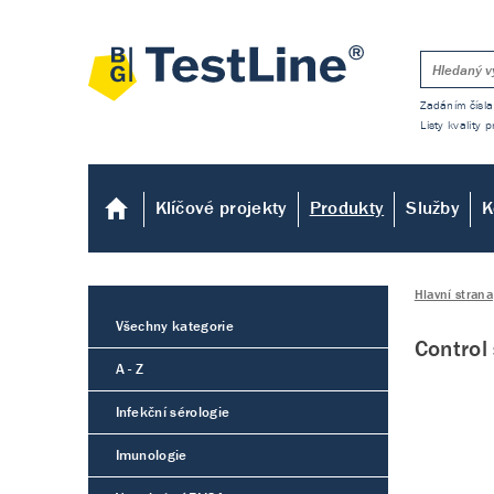
Zadáním čísla
Listy kvality
Klíčové projekty
Produkty
Služby
K
Hlavní strana
Všechny kategorie
Control
A - Z
Infekční sérologie
Imunologie