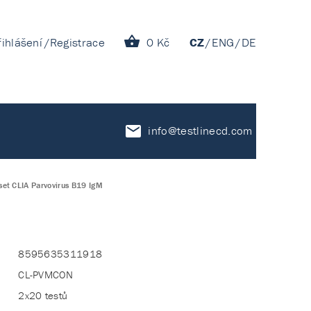
řihlášení
Registrace
0 Kč
CZ
ENG
DE
info@testlinecd.com
set CLIA Parvovirus B19 IgM
8595635311918
CL-PVMCON
2x20 testů