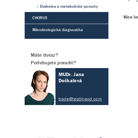
Diabetes a metabolické poruchy
Více i
CHORUS
Mikrobiologická diagnostika
Máte dotaz?
Potřebujete poradit?
MUDr. Jana
Dočkalová
trade@testlinecd.com