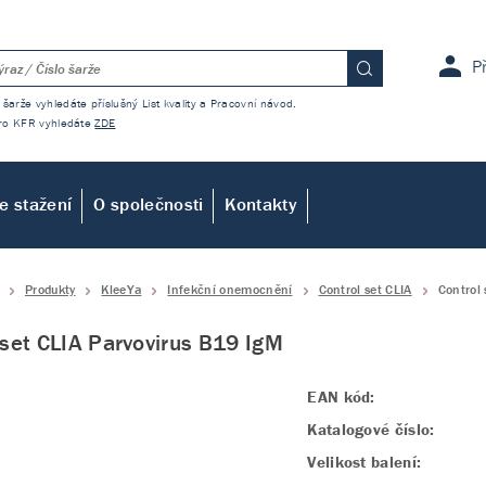
P
 šarže vyhledáte příslušný List kvality a Pracovní návod.
 pro KFR vyhledáte
ZDE
e stažení
O společnosti
Kontakty
Produkty
KleeYa
Infekční onemocnění
Control set CLIA
Control 
 set CLIA Parvovirus B19 IgM
EAN kód:
Katalogové číslo:
Velikost balení: