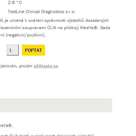
2-8 °C
TestLine Clinical Diagnostics s.r.o.
lů je určená k ověření správnosti výsledků dosažených
iscenčními soupravami CLIA na přístroji KleeYa®. Sada
 (negativní/pozitivní).
POPTAT
gistrován, prosím
přihlaste se
leeYa®.
nosti CLIA testů a správnosti získaných výsledků.