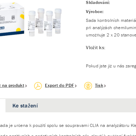
Skladování:
Výrobce:
Sada kontrolních materiá
při analýzách chemilumin
umožňuje 2 x 20 stanovení
Vložit ks:
Pokud jste již u nás zare
z na produkt
Export do PDF
Tisk
Ke stažení
ada je určena k použití spolu se soupravami CLIA na analyzátoru K
ada pozitivních a negativních kontrolních sér, slouží k ověření funkč