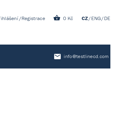
řihlášení
Registrace
0 Kč
CZ
ENG
DE
info@testlinecd.com