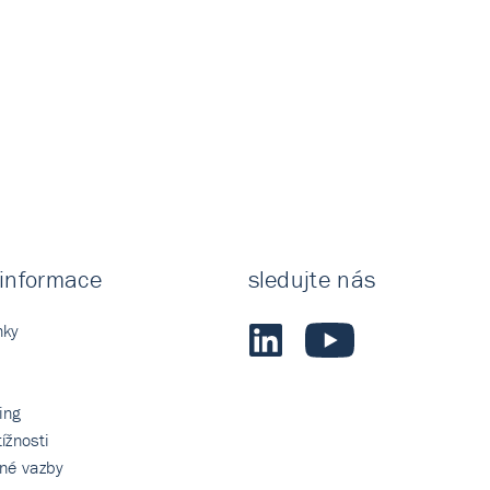
 informace
sledujte nás
nky
ing
ížnosti
tné vazby