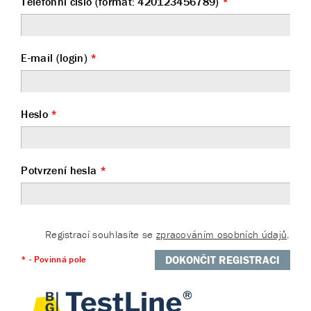
Telefonní číslo (formát: 420123456789)
*
E-mail (login)
*
Heslo
*
Potvrzení hesla
*
Registrací souhlasíte se
zpracováním osobních údajů
.
DOKONČIT REGISTRACI
* - Povinná pole