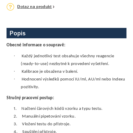
Dotaz na produkt
Popis
Obecné informace o soupravě:
·
Každý jednotlivý test obsahuje všechny reagencie
(ready-to-use) nezbytné k provedení vyšetření.
·
Kalibrace je obsažena v balení.
·
Hodnocení výsledků pomocí IU/ml, AU/ml nebo Indexu
pozitivity.
Stručný pracovní postup:
1.
Načtení čárových kódů vzorku a typu testu.
2.
Manuální pipetování vzorku.
3.
Vložení testu do přístroje.
4.
Spuštění přístroje.