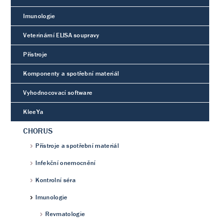
Imunologie
Veterinární ELISA soupravy
Přístroje
Komponenty a spotřební materiál
Vyhodnocovací software
KleeYa
CHORUS
Přístroje a spotřební materiál
Infekční onemocnění
Kontrolní séra
Imunologie
Revmatologie