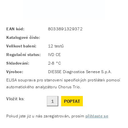
EAN kód:
8033891329372
Katalogové číslo:
Velikost balení:
12 testů
Regulační status:
IVD CE
Skladování:
2-8 °C
Výrobce:
DIESSE Diagnostica Senese S.p.A.
ELISA souprava pro stanovení specifických protilátek pomocí
automatického analyzátoru Chorus Trio.
Vložit ks:
POPTAT
Pokud jste již u nás zaregistrován, prosím
přihlaste se