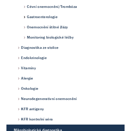
Cévní onemocnění/Trombóza
Gastroenterologie
Onemocnění štítné žlázy
Monitoring biologické léčby
Diagnostika ze stolice
Endokrinologie
Vitamíny
Alergie
Onkologie
Neurodegenerativní onemocnění
KFR antigeny
KFR kontrolní séra
Mikrobiologická diagnostika