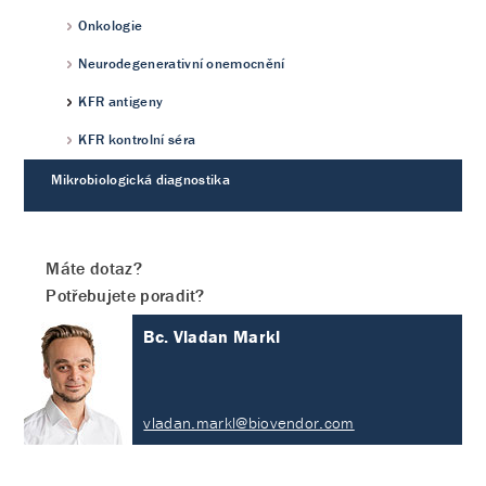
Onkologie
Neurodegenerativní onemocnění
KFR antigeny
KFR kontrolní séra
Mikrobiologická diagnostika
Máte dotaz?
Potřebujete poradit?
Bc. Vladan Markl
vladan.markl@biovendor.com