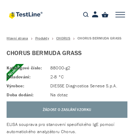
Hlavní strana
Produkty
CHORUS
CHORUS BERMUDA GRASS
CHORUS BERMUDA GRASS
Novinka
Katalogové číslo:
88000-g2
Skladování:
2-8 °C
Výrobce:
DIESSE Diagnostica Senese S.p.A.
Doba dodání:
Na dotaz
ŽÁDOST O ZASLÁNÍ VZORKU
ELISA souprava pro stanovení specifického IgE pomocí
automatického analyzátoru Chorus.