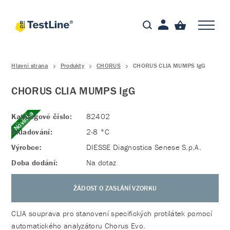
Hlavní strana
Produkty
CHORUS
CHORUS CLIA MUMPS IgG
CHORUS CLIA MUMPS IgG
Novinka
Katalogové číslo:
82402
Skladování:
2-8 °C
Výrobce:
DIESSE Diagnostica Senese S.p.A.
Doba dodání:
Na dotaz
ŽÁDOST O ZASLÁNÍ VZORKU
CLIA souprava pro stanovení specifických protilátek pomocí
automatického analyzátoru Chorus Evo.