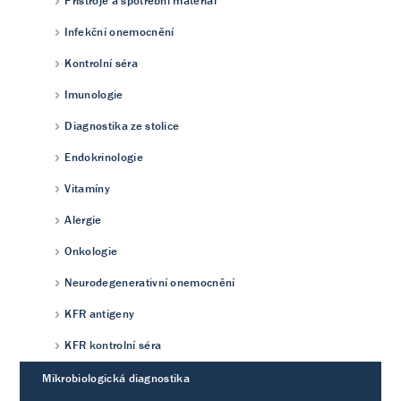
Přístroje a spotřební materiál
Infekční onemocnění
Kontrolní séra
Imunologie
Diagnostika ze stolice
Endokrinologie
Vitamíny
Alergie
Onkologie
Neurodegenerativní onemocnění
KFR antigeny
KFR kontrolní séra
Mikrobiologická diagnostika