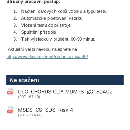
Stručný pracovní postup:
1.
Načtení čárových kódů vzorku a typu testu.
2.
Automatické pipetování vzorku.
3.
Vložení testu do přístroje.
4.
Spuštění přístroje.
5.
Tisk výsledků v průběhu 60-90 minut.
Aktuální verzi návodu naleznete na
http://www.diesse.it/en/Products/linea:40/
Ke stažení
DoC_CHORUS CLIA MUMPS IgG_82402
(
PDF
- 87 kB)
MSDS_CS_SDS_Risk 4
(
PDF
- 774 kB)