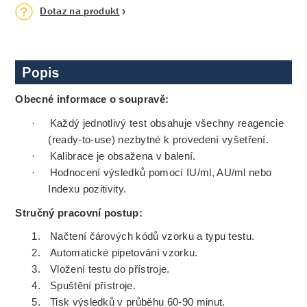
Dotaz na produkt
Popis
Obecné informace o soupravě:
·
Každý jednotlivý test obsahuje všechny reagencie
(ready-to-use) nezbytné k provedení vyšetření.
·
Kalibrace je obsažena v balení.
·
Hodnocení výsledků pomocí IU/ml, AU/ml nebo
Indexu pozitivity.
Stručný pracovní postup:
1.
Načtení čárových kódů vzorku a typu testu.
2.
Automatické pipetování vzorku.
3.
Vložení testu do přístroje.
4.
Spuštění přístroje.
5.
Tisk výsledků v průběhu 60-90 minut.