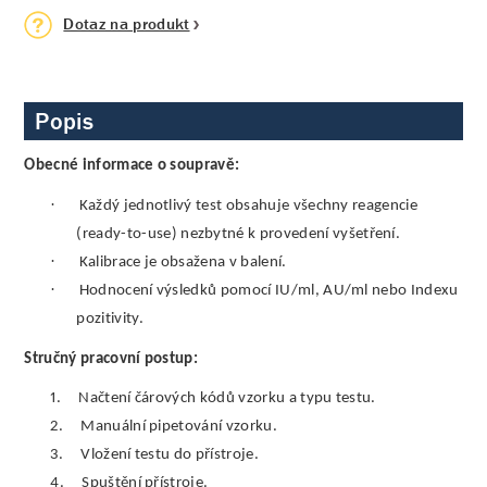
Dotaz na produkt
Popis
Obecné informace o soupravě:
·
Každý jednotlivý test obsahuje všechny reagencie
(ready-to-use) nezbytné k provedení vyšetření.
·
Kalibrace je obsažena v balení.
·
Hodnocení výsledků pomocí IU/ml, AU/ml nebo Indexu
pozitivity.
Stručný pracovní postup:
1.
Načtení čárových kódů vzorku a typu testu.
2.
Manuální pipetování vzorku.
3.
Vložení testu do přístroje.
4.
Spuštění přístroje.