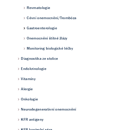
Revmatologie
Cévní onemocnění/Trombóza
Gastroenterologie
Onemocnění štítné žlázy
Monitoring biologické léčby
Diagnostika ze stolice
Endokrinologie
Vitamíny
Alergie
Onkologie
Neurodegenerativní onemocnění
KFR antigeny
KFR kontrolní séra