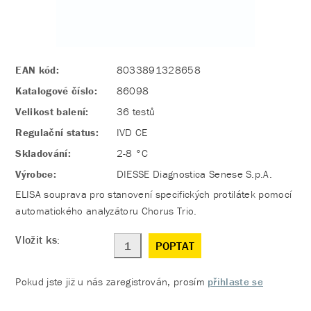
EAN kód:
8033891328658
Katalogové číslo:
86098
Velikost balení:
36 testů
Regulační status:
IVD CE
Skladování:
2-8 °C
Výrobce:
DIESSE Diagnostica Senese S.p.A.
ELISA souprava pro stanovení specifických protilátek pomocí
automatického analyzátoru Chorus Trio.
Vložit ks:
POPTAT
Pokud jste již u nás zaregistrován, prosím
přihlaste se