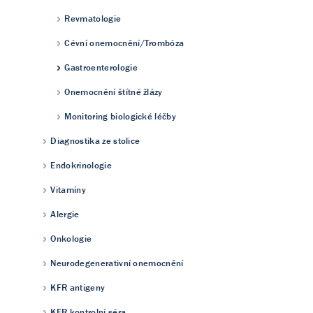
Revmatologie
Cévní onemocnění/Trombóza
Gastroenterologie
Onemocnění štítné žlázy
Monitoring biologické léčby
Diagnostika ze stolice
Endokrinologie
Vitamíny
Alergie
Onkologie
Neurodegenerativní onemocnění
KFR antigeny
KFR kontrolní séra