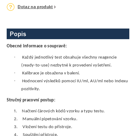
Dotaz na produkt
Popis
Obecné informace o soupravě:
·
Každý jednotlivý test obsahuje všechny reagencie
(ready-to-use) nezbytné k provedení vyšetření.
·
Kalibrace je obsažena v balení.
·
Hodnocení výsledků pomocí IU/ml, AU/ml nebo Indexu
pozitivity.
Stručný pracovní postup:
1.
Načtení čárových kódů vzorku a typu testu.
2.
Manuální pipetování vzorku.
3.
Vložení testu do přístroje.
4.
Spuštění přístroje.