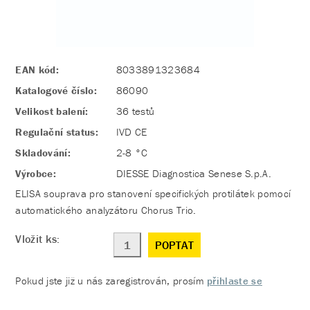
EAN kód:
8033891323684
Katalogové číslo:
86090
Velikost balení:
36 testů
Regulační status:
IVD CE
Skladování:
2-8 °C
Výrobce:
DIESSE Diagnostica Senese S.p.A.
ELISA souprava pro stanovení specifických protilátek pomocí
automatického analyzátoru Chorus Trio.
Vložit ks:
POPTAT
Pokud jste již u nás zaregistrován, prosím
přihlaste se