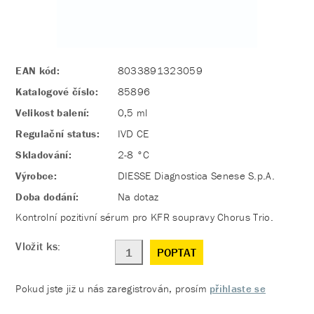
EAN kód:
8033891323059
Katalogové číslo:
85896
Velikost balení:
0,5 ml
Regulační status:
IVD CE
Skladování:
2-8 °C
Výrobce:
DIESSE Diagnostica Senese S.p.A.
Doba dodání:
Na dotaz
Kontrolní pozitivní sérum pro KFR soupravy Chorus Trio.
Vložit ks:
POPTAT
Pokud jste již u nás zaregistrován, prosím
přihlaste se