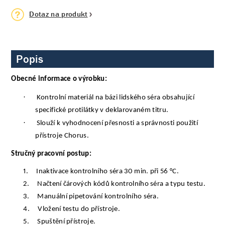
Dotaz na produkt
Popis
Obecné informace o výrobku:
·
Kontrolní materiál na bázi lidského séra obsahující
specifické protilátky v deklarovaném titru.
·
Slouží k vyhodnocení přesnosti a správnosti použití
přístroje Chorus.
Stručný pracovní postup:
1.
Inaktivace kontrolního séra 30 min. při 56 °C.
2.
Načtení čárových kódů kontrolního séra a typu testu.
3.
Manuální pipetování kontrolního séra.
4.
Vložení testu do přístroje.
5.
Spuštění přístroje.