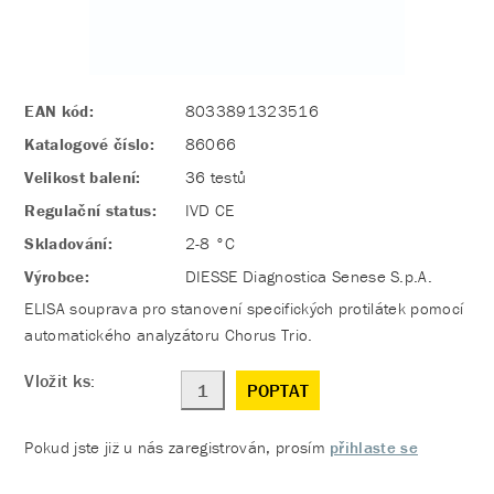
EAN kód:
8033891323516
Katalogové číslo:
86066
Velikost balení:
36 testů
Regulační status:
IVD CE
Skladování:
2-8 °C
Výrobce:
DIESSE Diagnostica Senese S.p.A.
ELISA souprava pro stanovení specifických protilátek pomocí
automatického analyzátoru Chorus Trio.
Vložit ks:
POPTAT
Pokud jste již u nás zaregistrován, prosím
přihlaste se