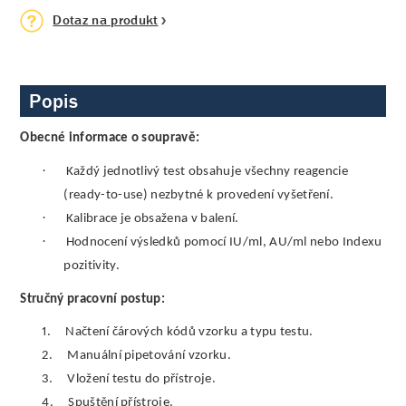
Dotaz na produkt
Popis
Obecné informace o soupravě:
·
Každý jednotlivý test obsahuje všechny reagencie
(ready-to-use) nezbytné k provedení vyšetření.
·
Kalibrace je obsažena v balení.
·
Hodnocení výsledků pomocí IU/ml, AU/ml nebo Indexu
pozitivity.
Stručný pracovní postup:
1.
Načtení čárových kódů vzorku a typu testu.
2.
Manuální pipetování vzorku.
3.
Vložení testu do přístroje.
4.
Spuštění přístroje.