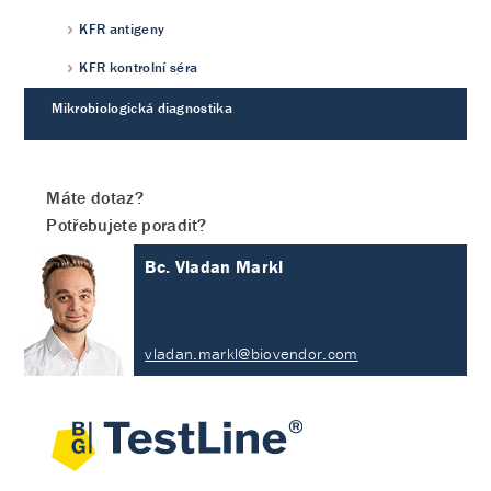
KFR antigeny
KFR kontrolní séra
Mikrobiologická diagnostika
Máte dotaz?
Potřebujete poradit?
Bc. Vladan Markl
vladan.markl@biovendor.com