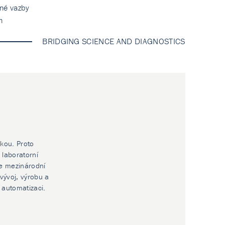
tné vazby
m
BRIDGING SCIENCE AND DIAGNOSTICS
ikou. Proto
 laboratorní
e mezinárodní
vývoj, výrobu a
í automatizaci.