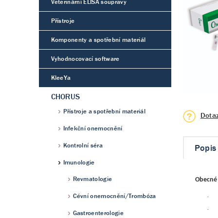
Veterinární ELISA soupravy
Přístroje
Komponenty a spotřební materiál
Vyhodnocovací software
KleeYa
CHORUS
Přístroje a spotřební materiál
Dota
Infekční onemocnění
Kontrolní séra
Popis
Imunologie
Revmatologie
Obecné 
Cévní onemocnění/Trombóza
·
·
Gastroenterologie