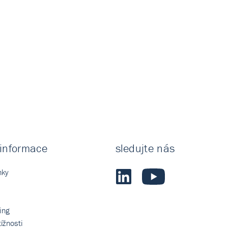
 informace
sledujte nás
nky
ing
ížnosti