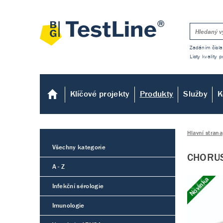
Zadáním čísla
Listy kvality
Klíčové projekty
Produkty
Služby
K
Hlavní strana
Všechny kategorie
CHORU
A - Z
Novinka
Infekční sérologie
Imunologie