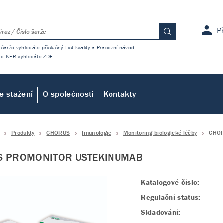
P
 šarže vyhledáte příslušný List kvality a Pracovní návod.
 pro KFR vyhledáte
ZDE
e stažení
O společnosti
Kontakty
Produkty
CHORUS
Imunologie
Monitoring biologické léčby
CHO
S PROMONITOR USTEKINUMAB
Katalogové číslo:
Regulační status:
Skladování: