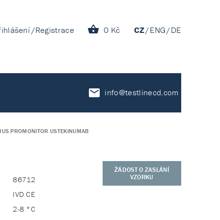
řihlášení
Registrace
0 Kč
CZ
ENG
DE
info@testlinecd.com
RUS PROMONITOR USTEKINUMAB
ŽÁDOST O ZASLÁNÍ
VZORKU
86712
IVD CE
2-8 °C