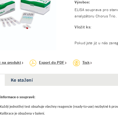
Výrobce:
ELISA souprava pro stano
analyzátoru Chorus Trio.
Vložit ks:
Pokud jste již u nás zare
z na produkt
Export do PDF
Tisk
Ke stažení
informace o soupravě:
Každý jednotlivý test obsahuje všechny reagencie (ready-to-use) nezbytné k prov
Kalibrace je obsažena v balení.