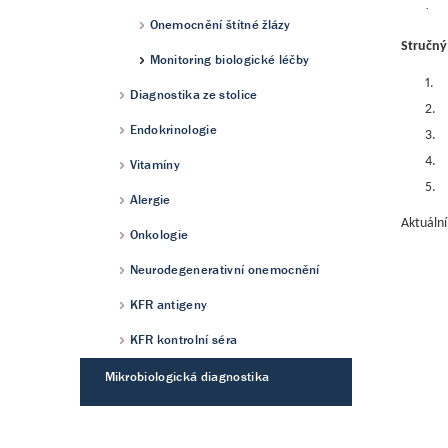
·
Onemocnění štítné žlázy
Stručný
Monitoring biologické léčby
1.
Diagnostika ze stolice
2.
Endokrinologie
3.
4.
Vitamíny
5.
Alergie
Aktuální
Onkologie
Neurodegenerativní onemocnění
KFR antigeny
KFR kontrolní séra
Mikrobiologická diagnostika