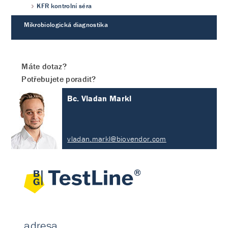
KFR kontrolní séra
Mikrobiologická diagnostika
Máte dotaz?
Potřebujete poradit?
Bc. Vladan Markl
vladan.markl@biovendor.com
adresa