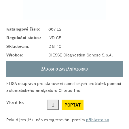
Katalogové číslo:
86712
Regulační status:
IVD CE
Skladování:
2-8 °C
Výrobce:
DIESSE Diagnostica Senese S.p.A.
ŽÁDOST O ZASLÁNÍ VZORKU
ELISA souprava pro stanovení specifických protilátek pomocí
automatického analyzátoru Chorus Trio.
Vložit ks:
POPTAT
Pokud jste již u nás zaregistrován, prosím
přihlaste se