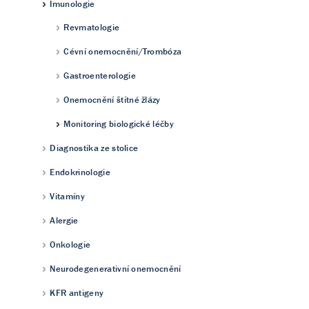
Imunologie
Revmatologie
Cévní onemocnění/Trombóza
Gastroenterologie
Onemocnění štítné žlázy
Monitoring biologické léčby
Diagnostika ze stolice
Endokrinologie
Vitamíny
Alergie
Onkologie
Neurodegenerativní onemocnění
KFR antigeny