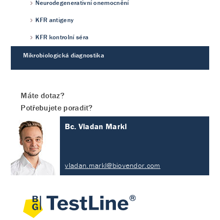
Neurodegenerativní onemocnění
KFR antigeny
KFR kontrolní séra
Mikrobiologická diagnostika
Máte dotaz?
Potřebujete poradit?
Bc. Vladan Markl
vladan.markl@biovendor.com