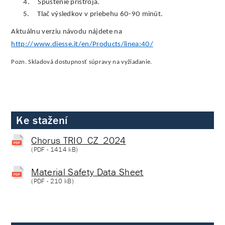
4.
Spustenie prístroja.
5.
Tlač výsledkov v priebehu 60-90 minút.
Aktuálnu verziu návodu nájdete na
http://www.diesse.it/en/Products/linea:40/
Pozn. Skladová dostupnosť súpravy na vyžiadanie.
Ke stažení
Chorus TRIO_CZ_2024
(
PDF
- 1414 kB)
Material Safety Data Sheet
(
PDF
- 210 kB)