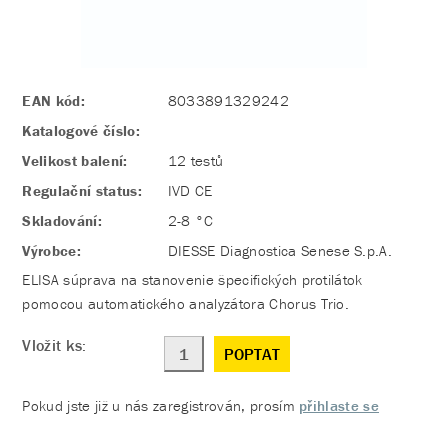
EAN kód:
8033891329242
Katalogové číslo:
Velikost balení:
12 testů
Regulační status:
IVD CE
Skladování:
2-8 °C
Výrobce:
DIESSE Diagnostica Senese S.p.A.
ELISA súprava na stanovenie špecifických protilátok
pomocou automatického analyzátora Chorus Trio.
Vložit ks:
POPTAT
Pokud jste již u nás zaregistrován, prosím
přihlaste se