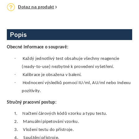
Dotaz na produkt
Popis
Obecné informace o soupravě:
·
Každý jednotlivý test obsahuje všechny reagencie
(ready-to-use) nezbytné k provedení vyšetření.
·
Kalibrace je obsažena v balení.
·
Hodnocení výsledků pomocí IU/ml, AU/ml nebo Indexu
pozitivity.
Stručný pracovní postup:
1.
Načtení čárových kódů vzorku a typu testu.
2.
Manuální pipetování vzorku.
3.
Vložení testu do přístroje.
4.
Spuštění přístroje.