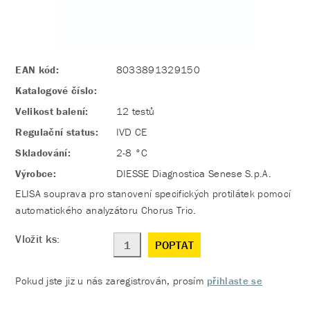
EAN kód:
8033891329150
Katalogové číslo:
Velikost balení:
12 testů
Regulační status:
IVD CE
Skladování:
2-8 °C
Výrobce:
DIESSE Diagnostica Senese S.p.A.
ELISA souprava pro stanovení specifických protilátek pomocí
automatického analyzátoru Chorus Trio.
Vložit ks:
POPTAT
Pokud jste již u nás zaregistrován, prosím
přihlaste se