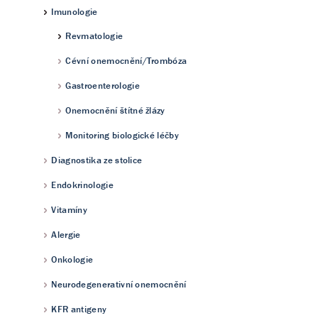
Imunologie
Revmatologie
Cévní onemocnění/Trombóza
Gastroenterologie
Onemocnění štítné žlázy
Monitoring biologické léčby
Diagnostika ze stolice
Endokrinologie
Vitamíny
Alergie
Onkologie
Neurodegenerativní onemocnění
KFR antigeny