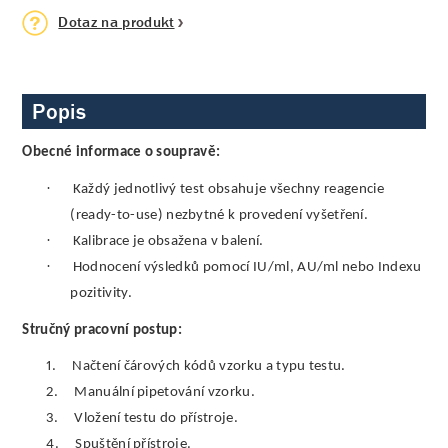
Dotaz na produkt
Popis
Obecné informace o soupravě:
·
Každý jednotlivý test obsahuje všechny reagencie
(ready-to-use) nezbytné k provedení vyšetření.
·
Kalibrace je obsažena v balení.
·
Hodnocení výsledků pomocí IU/ml, AU/ml nebo Indexu
pozitivity.
Stručný pracovní postup:
1.
Načtení čárových kódů vzorku a typu testu.
2.
Manuální pipetování vzorku.
3.
Vložení testu do přístroje.
4.
Spuštění přístroje.