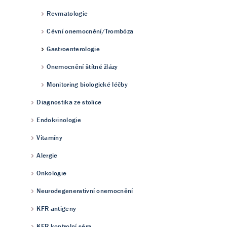
Revmatologie
Cévní onemocnění/Trombóza
Gastroenterologie
Onemocnění štítné žlázy
Monitoring biologické léčby
Diagnostika ze stolice
Endokrinologie
Vitamíny
Alergie
Onkologie
Neurodegenerativní onemocnění
KFR antigeny
KFR kontrolní séra