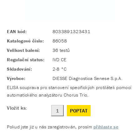
EAN kód:
8033891323431
Katalogové číslo:
86058
Velikost balení:
36 testů
Regulační status:
IVD CE
Skladování:
2-8 °C
Výrobce:
DIESSE Diagnostica Senese S.p.A.
ELISA souprava pro stanovení specifických protilátek pomocí
automatického analyzátoru Chorus Trio.
Vložit ks:
POPTAT
Pokud jste již u nás zaregistrován, prosím
přihlaste se