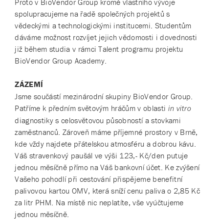
Proto v BioVendor Group kromě vlastního vývoje
spolupracujeme na řadě společných projektů s
vědeckými a technologickými institucemi. Studentům
dáváme možnost rozvíjet jejich vědomosti i dovednosti
již během studia v rámci Talent programu projektu
BioVendor Group Academy.
ZÁZEMÍ
Jsme součástí mezinárodní skupiny BioVendor Group.
Patříme k předním světovým hráčům v oblasti
in vitro
diagnostiky s celosvětovou působností a stovkami
zaměstnanců. Zároveň máme příjemné prostory v Brně,
kde vždy najdete přátelskou atmosféru a dobrou kávu.
Váš stravenkový paušál ve výši 123,- Kč/den putuje
jednou měsíčně přímo na Váš bankovní účet. Ke zvýšení
Vašeho pohodlí při cestování přispějeme benefitní
palivovou kartou OMV, která sníží cenu paliva o 2,85 Kč
za litr PHM. Na místě nic neplatíte, vše vyúčtujeme
jednou měsíčně.