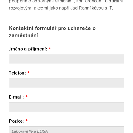
podpoříme odbornými školeními, konferencemi a dalšími
rozvojovými akcemi jako například Ranní kávou s IT.
Kontaktní formulář pro uchazeče o
zaměstnání
Jméno a příjmení:
*
Telefon:
*
E-mail:
*
Pozice:
*