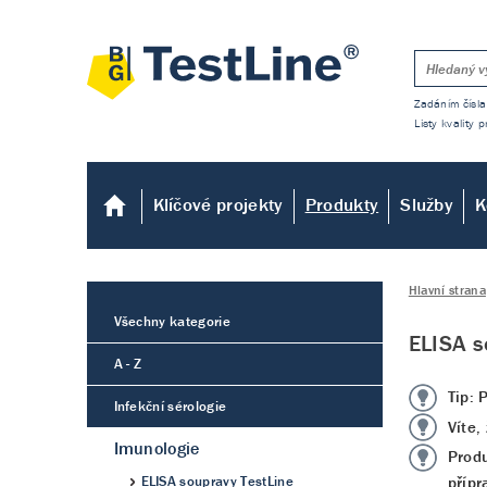
Zadáním čísla
Listy kvality
Klíčové projekty
Produkty
Služby
K
Hlavní strana
Všechny kategorie
ELISA s
A - Z
Tip: 
Infekční sérologie
Víte,
Imunologie
Prod
ELISA soupravy TestLine
přípr