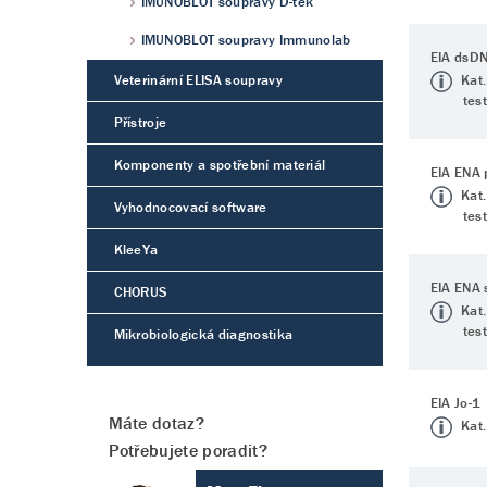
IMUNOBLOT soupravy D-tek
IMUNOBLOT soupravy Immunolab
EIA dsD
Veterinární ELISA soupravy
Kat.
tes
Přístroje
Komponenty a spotřební materiál
EIA ENA p
Kat.
Vyhodnocovací software
tes
KleeYa
EIA ENA 
CHORUS
Kat.
tes
Mikrobiologická diagnostika
EIA Jo-1
Máte dotaz?
Kat.
Potřebujete poradit?