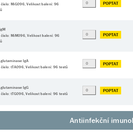
POPTAT
 číslo: MiG096, Velikost balení: 96
tů
 IgM
POPTAT
 číslo: MiM096, Velikost balení: 96
tů
sglutaminase IgA
POPTAT
 číslo: tTA096, Velikost balení: 96 testů
sglutaminase IgG
POPTAT
 číslo: tTG096, Velikost balení: 96 testů
Antiinfekční imuno