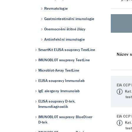
Revmatologie
Gastrointestinální imunologie
Onemocnění štítné žlázy
Antiinfekční imunologie
SmartKit ELISA soupravy TestLine
Název 
IMUNOBLOT soupravy TestLine
Microblot-Array TestLine
ELISA soupravy Immunolab
EIA CCP 
IgE alergeny Immunolab
Kat.
tes
ELISA soupravy D-tek,
Immundiagnostik
EIA CCP 
IMUNOBLOT soupravy BlueDiver
D-tek
Kat.
tes