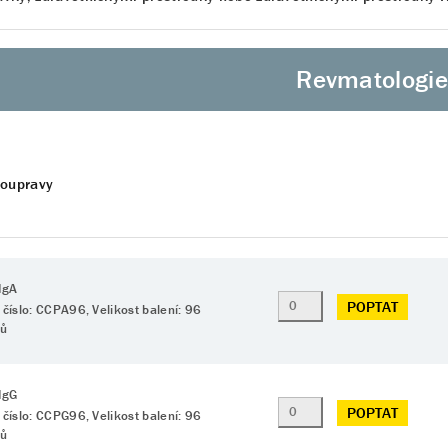
Revmatologi
soupravy
IgA
POPTAT
 číslo: CCPA96, Velikost balení: 96
tů
IgG
POPTAT
 číslo: CCPG96, Velikost balení: 96
tů