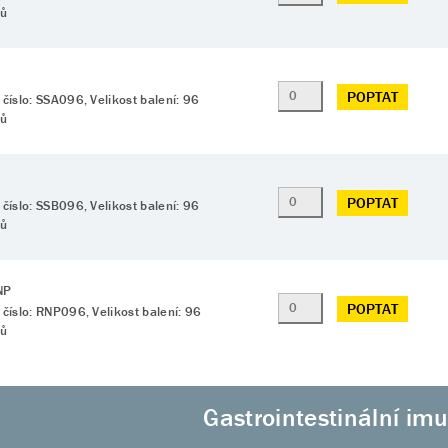
tů
POPTAT
 číslo: SSA096, Velikost balení: 96
tů
POPTAT
 číslo: SSB096, Velikost balení: 96
tů
NP
POPTAT
 číslo: RNP096, Velikost balení: 96
tů
Gastrointestinální im