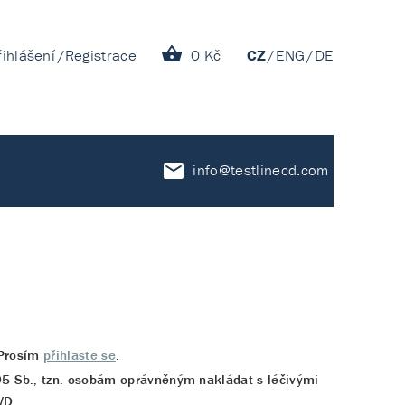
řihlášení
Registrace
0 Kč
CZ
ENG
DE
info@testlinecd.com
? Prosím
přihlaste se
.
5 Sb., tzn. osobám oprávněným nakládat s léčivými
VD.