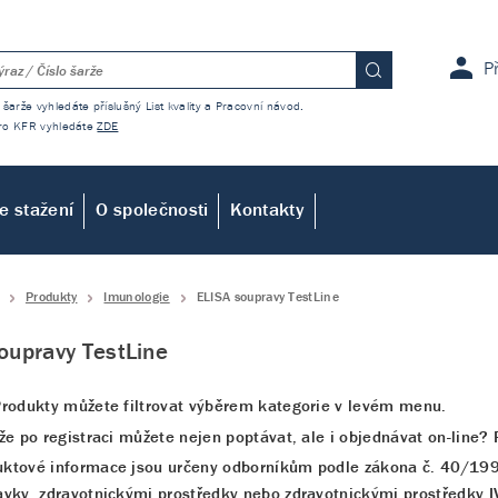
P
 šarže vyhledáte příslušný List kvality a Pracovní návod.
 pro KFR vyhledáte
ZDE
e stažení
O společnosti
Kontakty
Produkty
Imunologie
ELISA soupravy TestLine
oupravy TestLine
Produkty můžete filtrovat výběrem kategorie v levém menu.
 že po registraci můžete nejen poptávat, ale i objednávat on-line
uktové informace jsou určeny odborníkům podle zákona č. 40/199
avky, zdravotnickými prostředky nebo zdravotnickými prostředky I