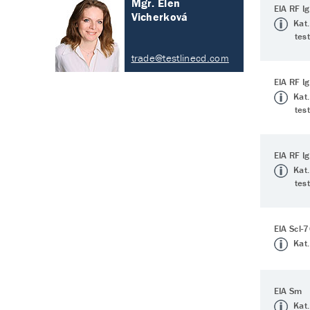
Mgr. Elen
EIA RF I
Vicherková
Kat.
tes
trade@testlinecd.com
EIA RF I
Kat.
tes
EIA RF I
Kat.
tes
EIA Scl-
Kat.
EIA Sm
Kat.