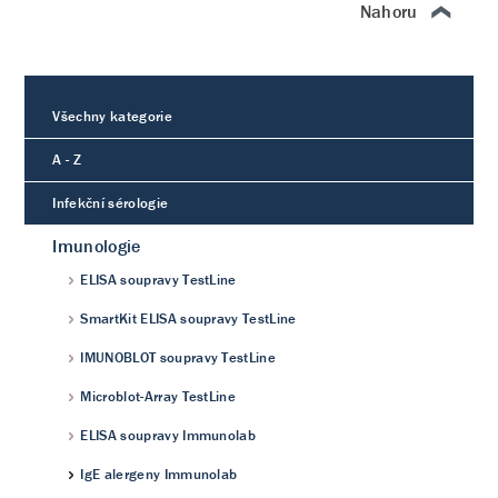
Nahoru
Všechny kategorie
A - Z
Infekční sérologie
Imunologie
ELISA soupravy TestLine
SmartKit ELISA soupravy TestLine
IMUNOBLOT soupravy TestLine
Microblot-Array TestLine
ELISA soupravy Immunolab
IgE alergeny Immunolab